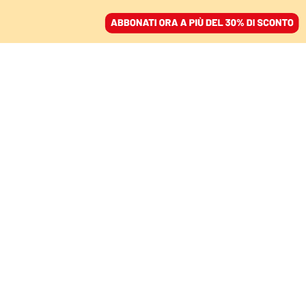
ACCEDI
SFOGLIA IL GIORNALE
/
ABBONATI
L’ANALISI
Il potere dei camaleonti:
Schlein e il rigetto nel Pd
NADIA URBINATI
politologa
17 novembre 2025 • 19:20