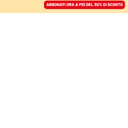
ACCEDI
SFOGLIA IL GIORNALE
/
ABBONATI
COMMENTI
Far fuori Hezbollah: per
Netanyahu è
un’occasione d’oro
RENZO GUOLO
sociologo
02 marzo 2026 • 20:29