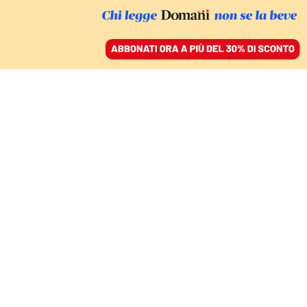
ACCEDI
SFOGLIA IL GIORNALE
/
ABBONATI
COMMENTI
La Global Sumud Flotilla
è più di un simbolo. Per
questo fa paura
GIORGIA SERUGHETTI
filosofa