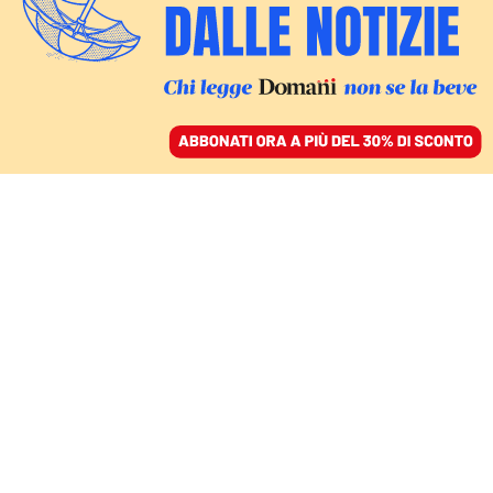
ACCEDI
SFOGLIA IL GIORNALE
/
ABBONATI
GIORNATA MONDIALE DEL RIFUGIATO
La pandemia ha ridotto
la disponibilità ad
accogliere i rifugiati