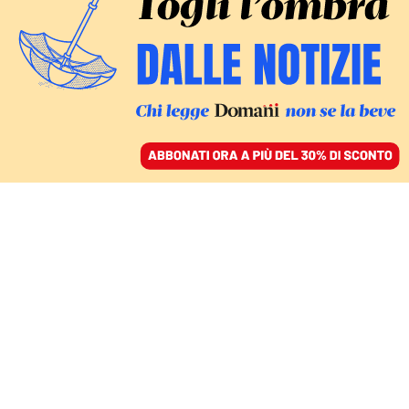
ACCEDI
SFOGLIA IL GIORNALE
/
ABBONATI
COMMENTI
La verità su Mamdani e
sul socialismo delle