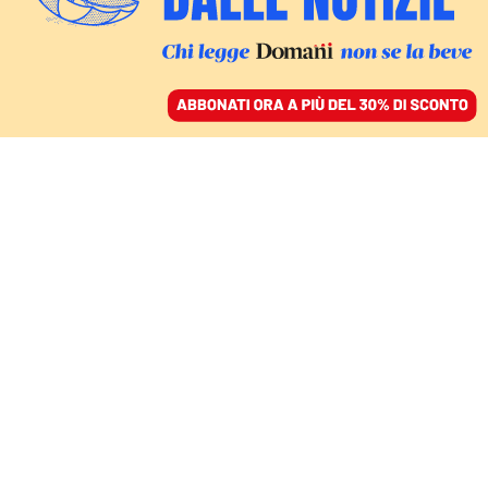
ACCEDI
SFOGLIA IL GIORNALE
/
ABBONATI
IL COMMENTO
Le evidenze si
accumulano, non si può
più ignorarlo: Donald
Trump è un tiranno