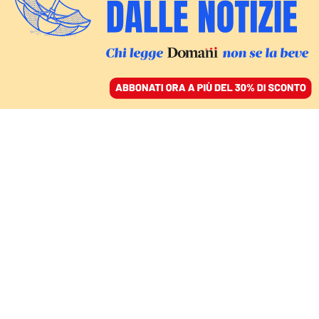
ACCEDI
SFOGLIA IL GIORNALE
/
ABBONATI
LE OPERE DEL GRANDE SCRITTORE ARGENTINO
DISSEMINATE DI TEMI MISTICI
Le mappe segrete (e
religiose) di Borges. «Non
mi spiacerebbe essere