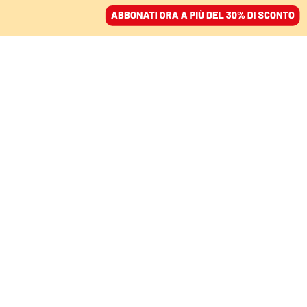
ACCEDI
SFOGLIA IL GIORNALE
/
ABBONATI
COMMENTI
Ankara e Beirut: il senso
del papa per la politica
GIOVANNI MARIA VIAN
storico
26 novembre 2025 • 20:11
Aggiornato, 26 novembre 2025 • 21:09