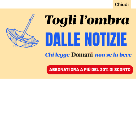
ACCEDI
SFOGLIA IL GIORNALE
/
ABBONATI
SE TRUMP PUNTA SULL’ORO NERO