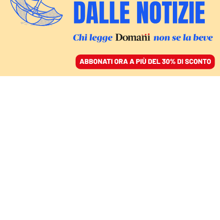
ACCEDI
SFOGLIA IL GIORNALE
/
ABBONATI
L’EDITORIALE
I “dazi interni” e il
paradosso di Meloni: ora
fa la super europeista