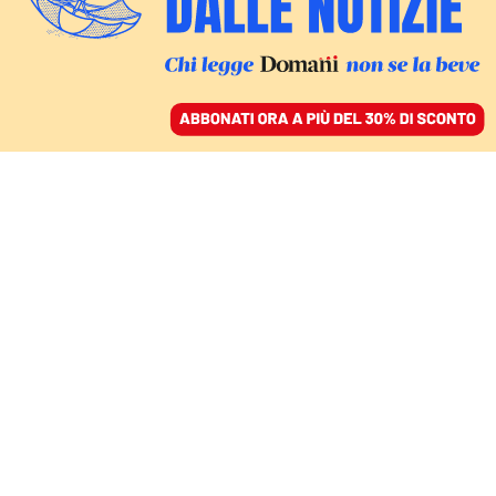
ACCEDI
SFOGLIA IL GIORNALE
/
ABBONATI
COMMENTI
Meno disoccupati, più
invisibili. Il paradosso
del mercato del lavoro
italiano