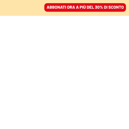
ACCEDI
SFOGLIA IL GIORNALE
/
ABBONATI
COMMENTI
“Merito”, “decoro”,
“umiliazione”: Valditara e
le parole sbagliate per
parlare di scuola
SIMONE GIUSTI