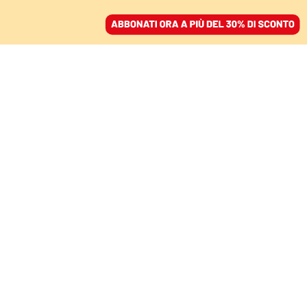
ACCEDI
SFOGLIA IL GIORNALE
/
ABBONATI
L’ONDA DI RIGETTO
Neonazi al top, male i
Maga. I populisti
sull’ottovolante
GIGI RIVA
14 maggio 2026 • 07:00