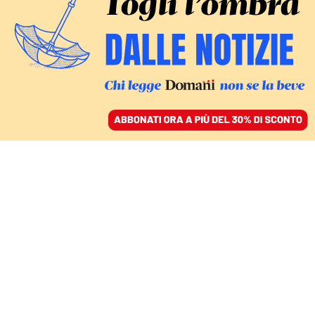
ACCEDI
SFOGLIA IL GIORNALE
/
ABBONATI
COMMENTI
Non è capitalismo: quella
di Trump è ingordigia