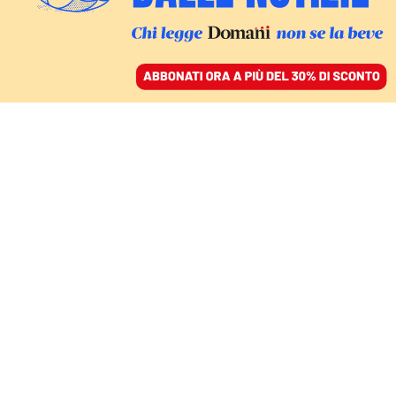
ACCEDI
SFOGLIA IL GIORNALE
/
ABBONATI
COMMENTI
Per fare l’Ue bisogna fare
la rete elettrica europea:
l’energia viaggia più
veloce della politica