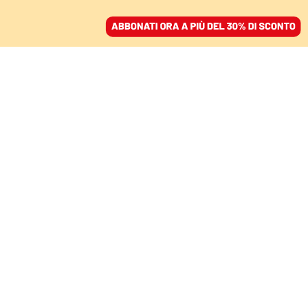
ACCEDI
SFOGLIA IL GIORNALE
/
ABBONATI
QUANDO LA LETTERATURA CI PARLA DI OGGI
“Qui non può
succedere”. L’incubo
americano e la crisi
finale della democrazia
liberale