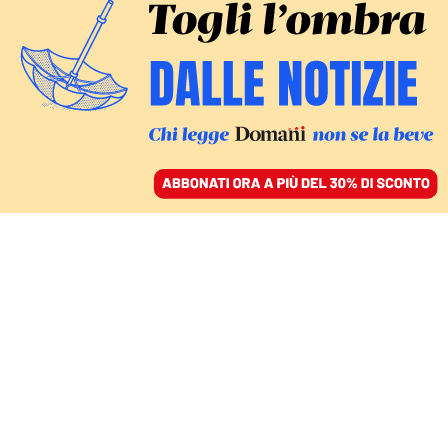
ACCEDI
SFOGLIA IL GIORNALE
/
ABBONATI
COMMENTI
Così la sinistra senza
popolo si è piegata alle