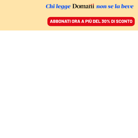
ACCEDI
SFOGLIA IL GIORNALE
/
ABBONATI
IL COMMENTO
La Cina, l’Europa e le
auto: Cassino come
metafora
SANDRO TRENTO
economista