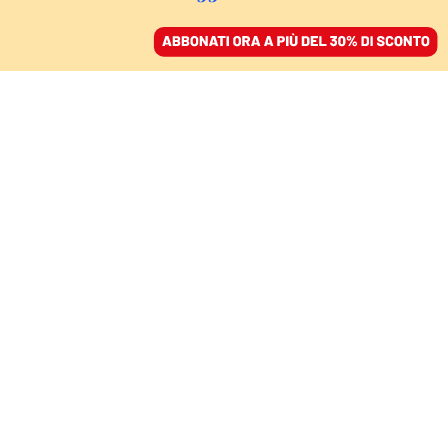
ACCEDI
SFOGLIA IL GIORNALE
/
ABBONATI
SE IL TIMING FA LA DIFFERENZA
Stellantis e Volkswagen.
La corsa verso l’elettrico
è uguale, i rischi no
SANDRO TRENTO
economista