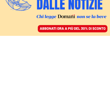
ACCEDI
SFOGLIA IL GIORNALE
/
ABBONATI
OLTRE TRUMP
Trump non è
un’anomalia, il problema
degli Usa è strutturale