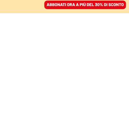
ACCEDI
SFOGLIA IL GIORNALE
/
ABBONATI
IL GOVERNO E LE NORME
Sulla violenza di genere
la destra è bifronte
GIORGIA SERUGHETTI
filosofa
27 novembre 2025 • 18:54
Segui Domani su Google