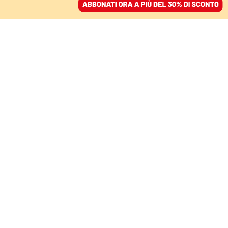
ACCEDI
SFOGLIA IL GIORNALE
/
ABBONATI
CIBO
I laboratori di cucina
sono una palestra di
autonomia
VITALBA AZZOLLINI
giurista
28 aprile 2026 • 11:14
Aggiornato, 20 maggio 2026 • 21:06