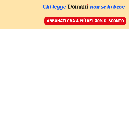
ACCEDI
SFOGLIA IL GIORNALE
/
ABBONATI
CULTURA
L’attitudine rock’n’roll
di Basquiat a New York
RODRIGO D'ERASMO
15 marzo 2021 • 14:39
Aggiornato, 25 settembre 2024 • 15:38