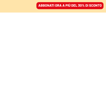
ACCEDI
SFOGLIA IL GIORNALE
/
ABBONATI
TRA MAGIA E REALTÀ
«Ma Babbo Natale esiste
davvero?». L’importanza
di credere in un sogno
ALESSIA ARCOLACI
24 dicembre 2025 • 07:00
Segui Domani su Google