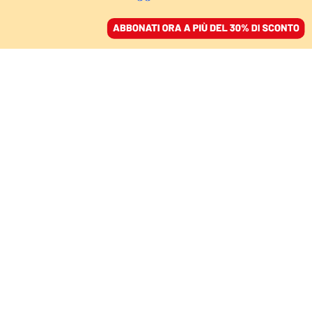
ACCEDI
SFOGLIA IL GIORNALE
/
ABBONATI
ITACA ALL’ORIZZONTE
Il soffio di Eolo può
entrare nelle pieghe
dell’avidità umana
GIULIO GUIDORIZZI
grecista
31 luglio 2022 • 15:10