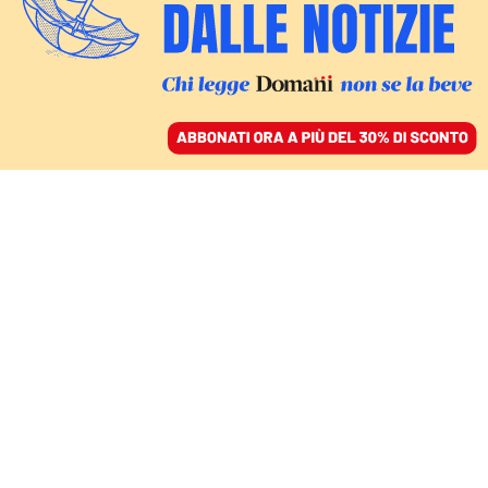
ACCEDI
SFOGLIA IL GIORNALE
/
ABBONATI
L’ARTE DI DOMANI
Le memorie dei
reporter diventano
istantanee che