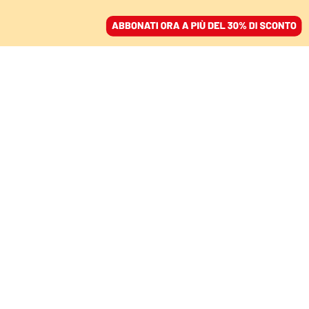
ACCEDI
SFOGLIA IL GIORNALE
/
ABBONATI
LA FONDAZIONE DI ROMA
La capitale del mondo è
nata in un luogo
selvaggio
GIULIO GUIDORIZZI
grecista
02 dicembre 2021 • 12:00
Aggiornato, 02 dicembre 2021 • 12:10