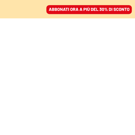
ACCEDI
SFOGLIA IL GIORNALE
/
ABBONATI
INTERVISTA A FABIO GRASSADONIA E ANTONIO PIAZZA
La verità nello sguardo
grottesco sui mafiosi, i
registi di “Iddu”: «Non
sono mostri, ci
assomigliano»