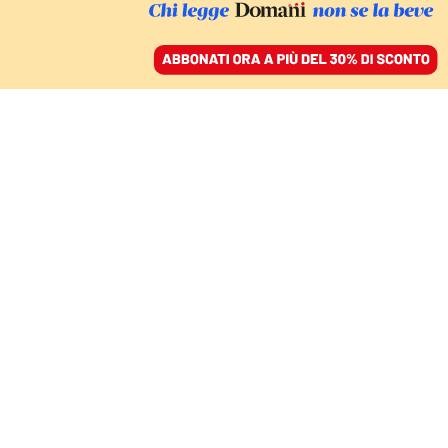
ACCEDI
SFOGLIA IL GIORNALE
/
ABBONATI
CULTURA
“Ilary” è un manifesto di
orgoglio coatto chic
ALICE VALERIA OLIVERI
17 gennaio 2025 • 11:03
Aggiornato, 17 gennaio 2025 • 12:18