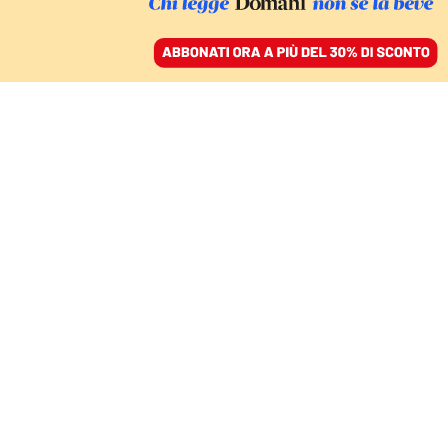
ACCEDI
SFOGLIA IL GIORNALE
/
ABBONATI
CULTURA
Mai imbelle, potente, a
volte vile: la speranza è
una forza bulimica
WALTER SITI
scrittore
17 ottobre 2025 • 07:00