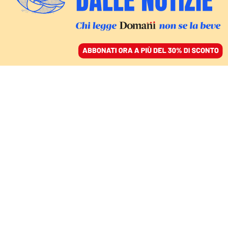
ACCEDI
SFOGLIA IL GIORNALE
/
ABBONATI
CULTURA
La Madame della
musica alla ricerca del
suo Socrate
MASSIMO COPPOLA