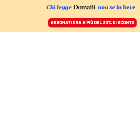
ACCEDI
SFOGLIA IL GIORNALE
/
ABBONATI
CIBO
Le bistecche di
Minneapolis contro gli
agenti dell’Ice
ROBERTO BRUNELLI
22 maggio 2026 • 14:53