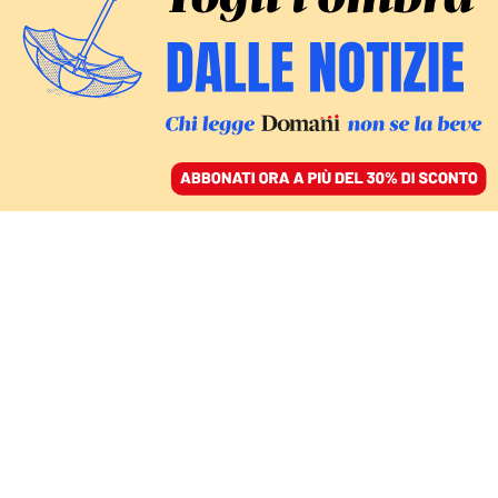
ACCEDI
SFOGLIA IL GIORNALE
/
ABBONATI
LIBRI
Mondi possibili per
tempi duri. Dentro Il