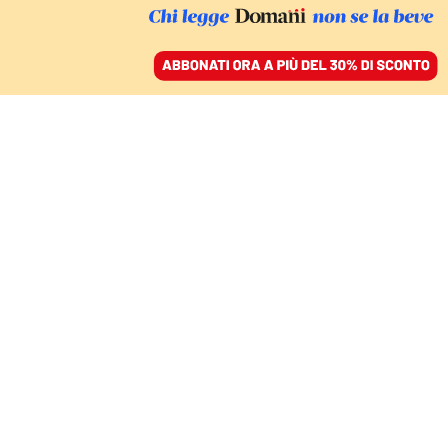
ACCEDI
SFOGLIA IL GIORNALE
/
ABBONATI
LA MOSTRA DEL CINEMA DI VENEZIA
L’uomo nell’ombra che
ha “creato” Putin. Il
Mago del Cremlino
travolge il pubblico
HAKIM ZEJJARI