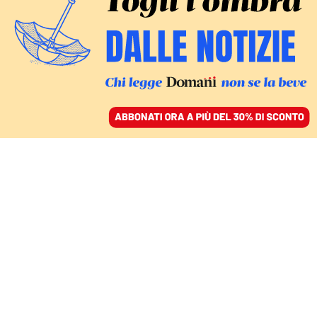
ACCEDI
SFOGLIA IL GIORNALE
/
ABBONATI
L’ANTEPRIMA AL FESTIVAL DI AIX-EN-PROVENCE
Murgia è diventata
opera lirica. L’urgenza