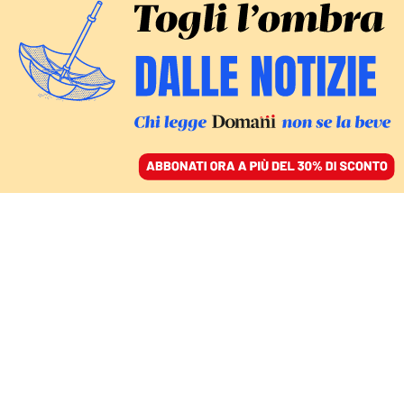
ACCEDI
SFOGLIA IL GIORNALE
/
ABBONATI
RACCONTO
Negroni e antica Grecia
contro la paura di volare