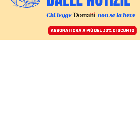
ACCEDI
SFOGLIA IL GIORNALE
/
ABBONATI
LA GRAMMATICA DELL’UOMOCRAZIA
Nella piramide del
privilegio tutto è
declinato al maschile
VERA GHENO