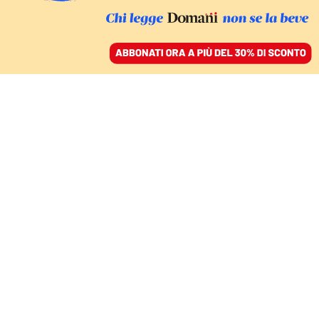
ACCEDI
SFOGLIA IL GIORNALE
/
ABBONATI
IL SOGNO DELLA RAGIONE GENERA MOSTRI
Quanta devastazione
siamo pronti ad
accettare per imporre il
bene?