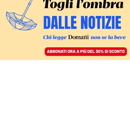
ACCEDI
SFOGLIA IL GIORNALE
/
ABBONATI
CULTURA
Quel refuso che ci aveva
dato una flebile