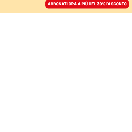
ACCEDI
SFOGLIA IL GIORNALE
/
ABBONATI
CULTURA
Sanremo 2024, l’elenco
dei duetti e delle cover.
Angelina Mango canta
una canzone del padre
25 gennaio 2024 • 15:16
Aggiornato, 27 gennaio 2024 • 09:34