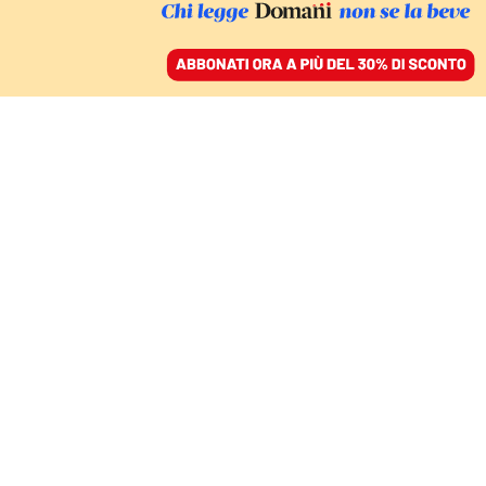
ACCEDI
SFOGLIA IL GIORNALE
/
ABBONATI
L’ANTICIPAZIONE
Un concilio che ha
cambiato il mondo: la
scommessa di
Costantino a Nicea
GIAN GUIDO VECCHI E GIOVANNI MARIA