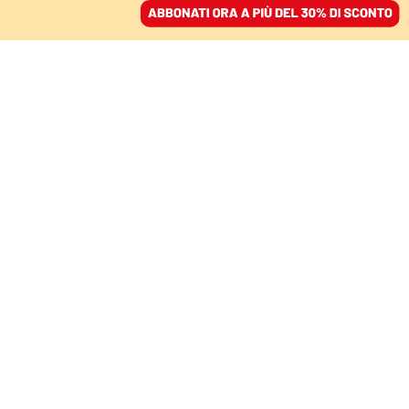
ACCEDI
SFOGLIA IL GIORNALE
/
ABBONATI
25 NOVEMBRE – «NON MI DICA CHE SONO CORAGGIOSA»
È ora di romperci il
silenzio addosso, la
violenza degli uomini
non è un fatto privato
LORENZO MARAGONI
25 novembre 2025 • 12:02
Aggiornato, 25 novembre 2025 • 17:02