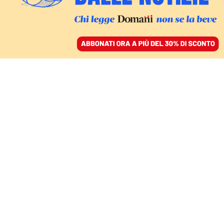
ACCEDI
SFOGLIA IL GIORNALE
/
ABBONATI
VOCI
Non possiamo rimuovere
la tragedia della
Bielorussia
BARBARA POLLASTRINI