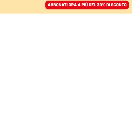
ACCEDI
SFOGLIA IL GIORNALE
/
ABBONATI
VOCI
«Non è un paese per
laici». In Italia non c’è
spazio per il libero
pensiero
VITTORIO V. ALBERTI