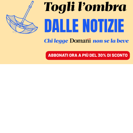
ACCEDI
SFOGLIA IL GIORNALE
/
ABBONATI
DOMANI
Il boss e il giornalista,
così iniziò la