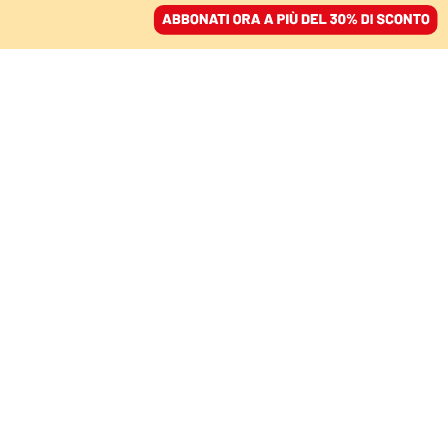
ACCEDI
SFOGLIA IL GIORNALE
/
ABBONATI
NISCEMI E ALTRI DISASTRI
Atti ignorati, pm e
fedelissimi. In Sicilia
Musumeci è una frana
NELLO TROCCHIA E STEFANO
IANNACCONE
09 febbraio 2026 • 07:00
Aggiornato, 09 febbraio 2026 • 11:44