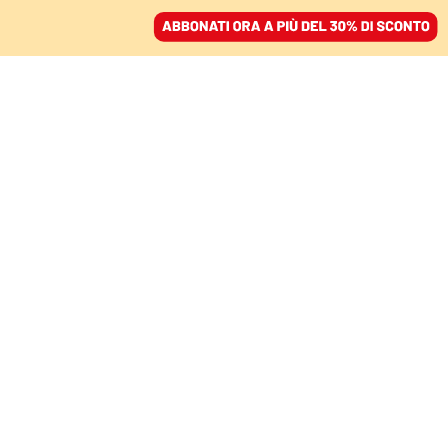
ACCEDI
SFOGLIA IL GIORNALE
/
ABBONATI
LA LUNGA CRONACA DI UNO SBIRRO A PALERMO
La scorta al
“superpentito”, molta
riservatezza e itinerari
sempre diversi
DAL LIBRO "IO, SBIRRO A PALERMO", DI
MAURIZIO ORTOLAN
03 gennaio 2023 • 19:00