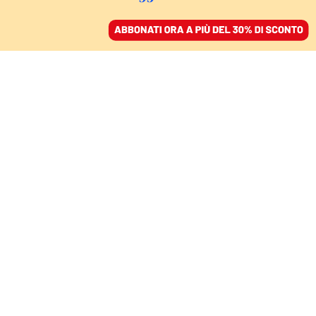
ACCEDI
SFOGLIA IL GIORNALE
/
ABBONATI
DOMANI
Marcello Dell’Utri, un
amico degli amici
ATTILIO BOLZONI E FRANCESCO
TROTTA
29 ottobre 2023 • 19:10
Aggiornato, 13 agosto 2024 • 20:04