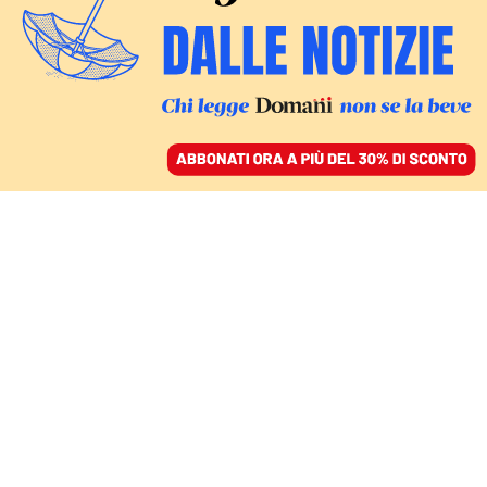
ACCEDI
SFOGLIA IL GIORNALE
/
ABBONATI
DOMANI
Marina Berlusconi, l’ex
fidanzato sentito dai pm