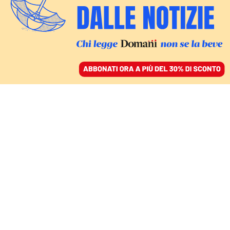
ACCEDI
SFOGLIA IL GIORNALE
/
ABBONATI
DOMANI
Pino Arlacchi e l’analisi
sul “contesto” delle
stragi del 1992